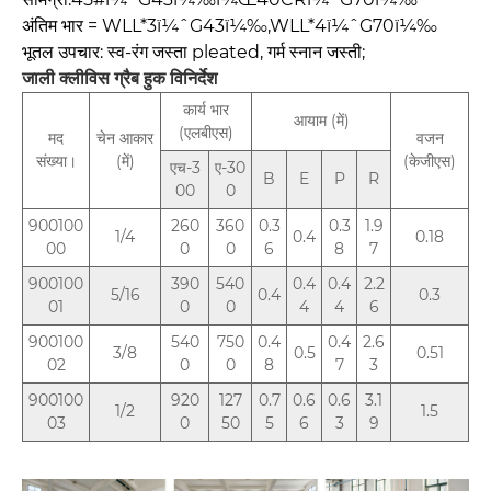
अंतिम भार = WLL*3ï¼ˆG43ï¼‰,WLL*4ï¼ˆG70ï¼‰
भूतल उपचार: स्व-रंग जस्ता pleated, गर्म स्नान जस्ती;
जाली क्लीविस ग्रैब हुक
विनिर्देश
कार्य भार
आयाम (में)
(एलबीएस)
मद
चेन आकार
वजन
संख्या।
(में)
(केजीएस)
एच-3
ए-30
B
E
P
R
00
0
900100
260
360
0.3
0.3
1.9
1/4
0.4
0.18
00
0
0
6
8
7
900100
390
540
0.4
0.4
2.2
5/16
0.4
0.3
01
0
0
4
4
6
900100
540
750
0.4
0.4
2.6
3/8
0.5
0.51
02
0
0
8
7
3
900100
920
127
0.7
0.6
0.6
3.1
1/2
1.5
03
0
50
5
6
3
9