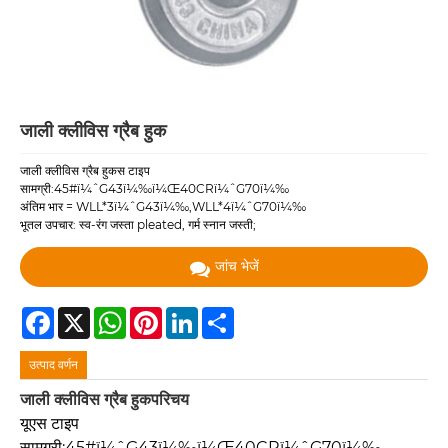
जाली क्लीविस ग्रैब हुक
जाली क्लीविस ग्रैब हुकस टाइप
सामग्री:45#ï¼ˆG43ï¼‰ï¼Œ40CRï¼ˆG70ï¼‰
अंतिम भार = WLL*3ï¼ˆG43ï¼‰,WLL*4ï¼ˆG70ï¼‰
भूतल उपचार: स्व-रंग जस्ता pleated, गर्म स्नान जस्ती;
जांच भेजें
Facebook
X
WhatsApp
Pinterest
LinkedIn
Share
उत्पाद वर्णन
जाली क्लीविस ग्रैब हुक
परिचय
यूएस टाइप
सामग्री:45#ï¼ˆG43ï¼‰ï¼Œ40CRï¼ˆG70ï¼‰