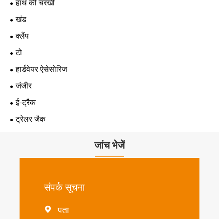
हाथ की चरखी
खंड
क्लैंप
टो
हार्डवेयर ऐसेसोरिज
जंजीर
ई-ट्रैक
ट्रेलर जैक
जांच भेजें
संपर्क सूचना
पता
